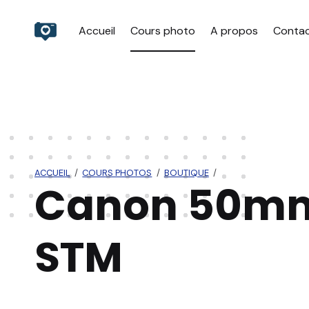
William JEZEQUEL
Accueil
Cours photo
A propos
Conta
Cours photo particuliers à Nantes
ACCUEIL
/
COURS PHOTOS
/
BOUTIQUE
/
Canon 50mm 
STM