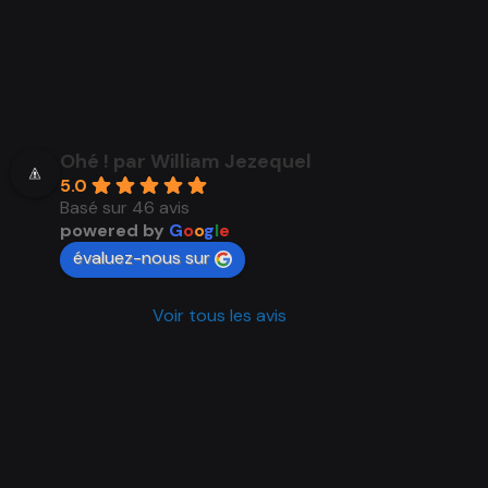
Ohé ! par William Jezequel
5.0
Basé sur 46 avis
powered by
G
o
o
g
l
e
évaluez-nous sur
Voir tous les avis