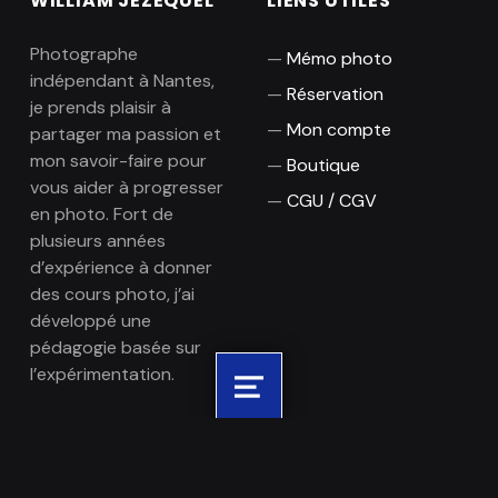
WILLIAM JEZEQUEL
LIENS UTILES
Photographe
Mémo photo
indépendant à Nantes,
Réservation
je prends plaisir à
Mon compte
partager ma passion et
mon savoir-faire pour
Boutique
vous aider à progresser
CGU / CGV
en photo. Fort de
plusieurs années
d’expérience à donner
des cours photo, j’ai
développé une
pédagogie basée sur
l’expérimentation.
Menu
Ohé ! par William Jezequel
5.0
Basé sur 46 avis