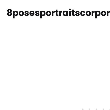
8posesportraitscorpo