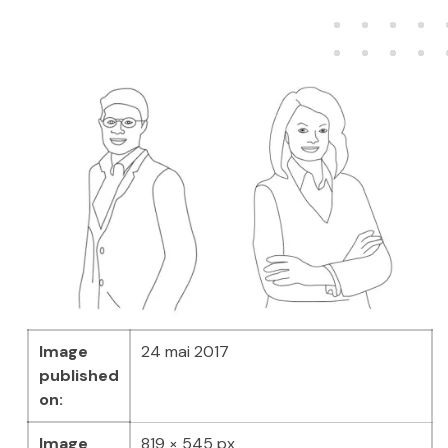
Image
24 mai 2017
published
on:
Image
819 × 545 px