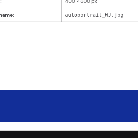
:
400 × 600 px
 name:
autoportrait_WJ.jpg