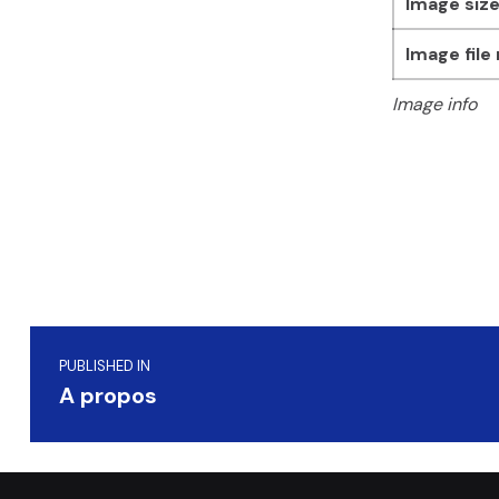
Image size
Image file
Image info
Skip back to main navigation
Navigation de l’article
PUBLISHED IN
A propos