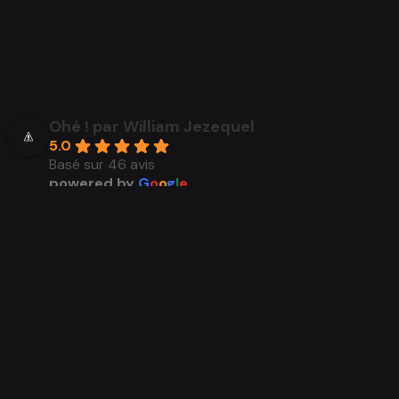
Ohé ! par William Jezequel
5.0
Basé sur 46 avis
powered by
G
o
o
g
l
e
évaluez-nous sur
Voir tous les avis