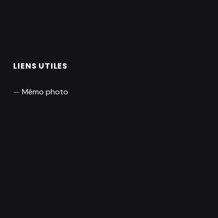
LIENS UTILES
Mémo photo
Réservation
Mon compte
Boutique
CGU / CGV