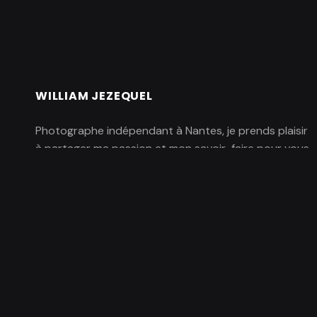
WILLIAM JEZEQUEL
Photographe indépendant à Nantes, je prends plaisir
à partager ma passion et mon savoir-faire pour vous
aider à progresser en photo. Fort de plusieurs
années d’expérience à donner des cours photo, j’ai
développé une pédagogie basée sur
l’expérimentation.