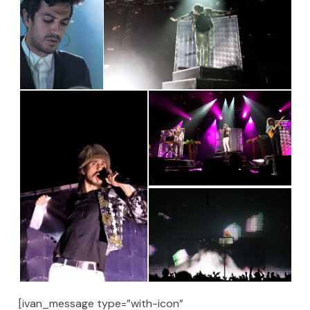
[ivan_message type=”with-icon”