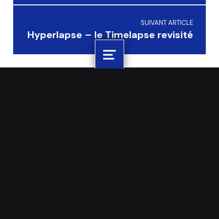
SUIVANT ARTICLE
Hyperlapse – le Timelapse revisité
Menu
WILLIAM JEZEQUEL
LIENS UTILES
Photographe
Mémo photo
indépendant à Nantes,
Réservation
je prends plaisir à
Mon compte
partager ma passion et
mon savoir-faire pour
Boutique
vous aider à progresser
CGU / CGV
en photo. Fort de
plusieurs années
d’expérience à donner