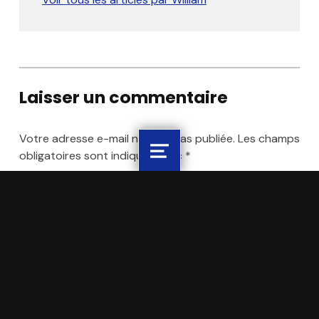
Skip back to main navigation
Laisser un commentaire
Votre adresse e-mail ne sera pas publiée.
Les champs
obligatoires sont indiqués avec
*
Menu
Commentaire
*
Nom
*
E-mail
*