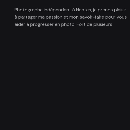
Photographe indépendant à Nantes, je prends plaisir
à partager ma passion et mon savoir-faire pour vous
aider à progresser en photo. Fort de plusieurs
années d’expérience à donner des cours photo, j’ai
développé une pédagogie basée sur
l’expérimentation.