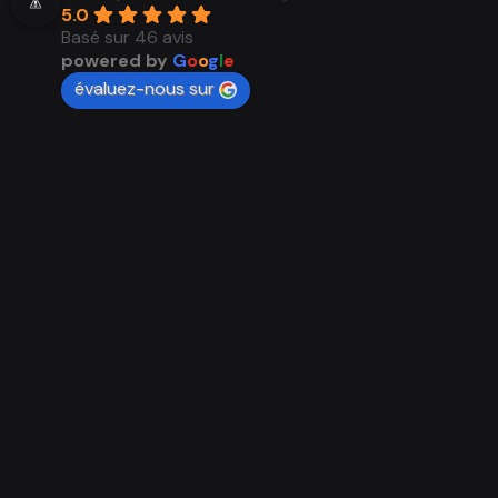
5.0
Basé sur 46 avis
powered by
G
o
o
g
l
e
évaluez-nous sur
Voir tous les avis