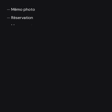
Mémo photo
Réservation
Mon compte
Boutique
CGU / CGV