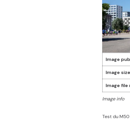
Image pub
Image size
Image file
Image info
Test du M50
Skip back to main navigation