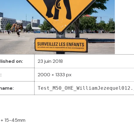
lished on:
23 juin 2018
:
2000 × 1333 px
 name:
Test_M50_OHE_WilliamJezequel012.
 + 15-45mm