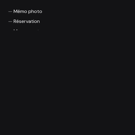
Mémo photo
Réservation
Mon compte
Boutique
CGU / CGV