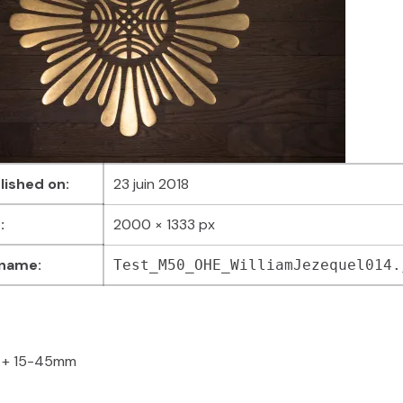
lished on:
23 juin 2018
:
2000 × 1333 px
 name:
Test_M50_OHE_WilliamJezequel014.
 + 15-45mm