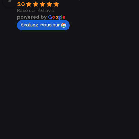
5.0
Basé sur 46 avis
powered by
G
o
o
g
l
e
évaluez-nous sur
Voir tous les avis