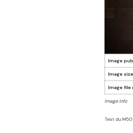
Image pub
Image size
Image file
Image info
Test du M50
Skip back to main navigation