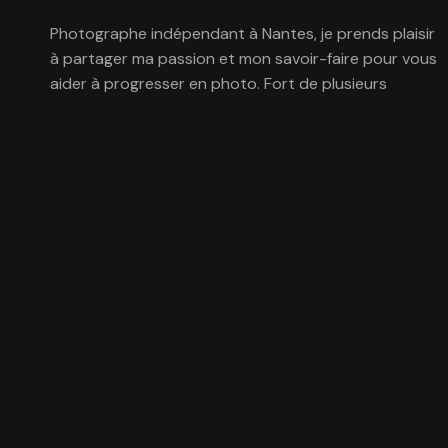
Photographe indépendant à Nantes, je prends plaisir
à partager ma passion et mon savoir-faire pour vous
aider à progresser en photo. Fort de plusieurs
années d’expérience à donner des cours photo, j’ai
développé une pédagogie basée sur
l’expérimentation.