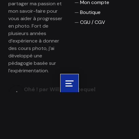
Mon compte
partager ma passion et
mon savoir-faire pour
Boutique
vous aider à progresser
CGU / CGV
en photo. Fort de
plusieurs années
d’expérience à donner
des cours photo, j’ai
développé une
pédagogie basée sur
l’expérimentation.
Menu
Ohé ! par William Jezequel
5.0
Basé sur 46 avis
powered by
G
o
o
g
l
e
évaluez-nous sur
Voir tous les avis