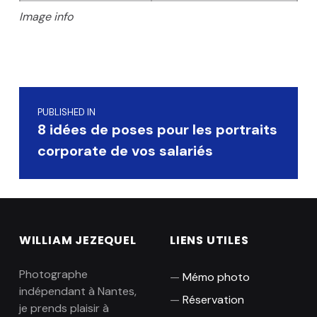
Image info
Skip back to main navigation
Navigation de l’article
PUBLISHED IN
8 idées de poses pour les portraits
corporate de vos salariés
WILLIAM JEZEQUEL
LIENS UTILES
Photographe
Mémo photo
indépendant à Nantes,
Réservation
je prends plaisir à