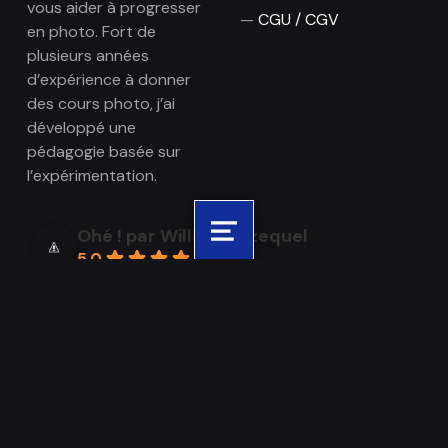
vous aider à progresser
CGU / CGV
en photo. Fort de
plusieurs années
d’expérience à donner
des cours photo, j’ai
développé une
pédagogie basée sur
l’expérimentation.
Ohé ! par William Jezequel
Menu
5.0
Basé sur 46 avis
powered by
G
o
o
g
l
e
évaluez-nous sur
Voir tous les avis