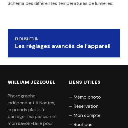
Schéma des différentes températures de lumières.
Skip back to main navigation
Navigation de l’article
PUBLISHED IN
Les réglages avancés de l’appareil
WILLIAM JEZEQUEL
LIENS UTILES
Photographe
Mémo photo
indépendant à Nantes,
Réservation
je prends plaisir à
Mon compte
partager ma passion et
mon savoir-faire pour
Boutique