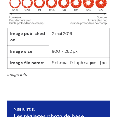
Image published
2 mai 2016
on:
Image size:
800 × 262 px
Image file name:
Schema_Diaphragme.jpg
Image info
Skip back to main navigation
Navigation de l’article
PUBLISHED IN
Les réglages photo de base